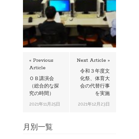
« Previous
Next Article »
Article
令和３年度文
ＯＢ講演会
化祭、体育大
（総合的な探
会の代替行事
究の時間）
を実施
2021年11月25日
2021年12月23日
月別一覧