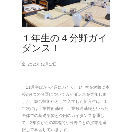
１年生の４分野ガイ
ダンス！
2021年12月17日
11月半ばから4週にわたり、1年生を対象に本
校の4つの分野についてガイダンスを実施しま
した。総合技術科として入学した新入生は、1
年次には工業技術基礎、工業数理基礎といった
全体での基礎学習と今回のガイダンスを通し
て、2年次からの本格的な分野ごとの授業を選
択して学習していきます。