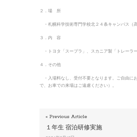
２．場 所
・札幌科学技術専門学校北２４条キャンパス（高
３．内 容
・トヨタ「スープラ」、スカニア製「トレーラー
４．その他
・入場料なし、受付不要となります。ご自由にお
で、お車での来場はご遠慮ください）。
« Previous Article
１年生 宿泊研修実施