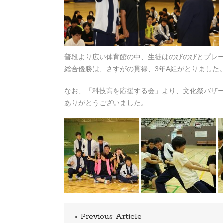
普段より広い体育館の中、生徒はのびのびとプレ
総合優勝は、さすがの貫禄、3年A組がとりました
なお、「科技高を応援する会」より、文化祭バザ
ありがとうございました。
« Previous Article