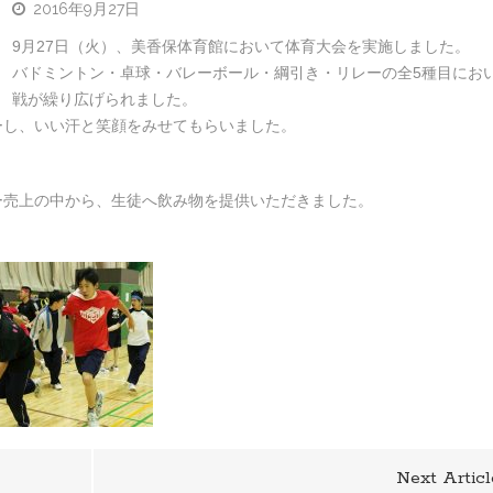
2016年9月27日
9月27日（火）、美香保体育館において体育大会を実施しました。
バドミントン・卓球・バレーボール・綱引き・リレーの全5種目にお
戦が繰り広げられました。
ーし、いい汗と笑顔をみせてもらいました。
。
ー売上の中から、生徒へ飲み物を提供いただきました。
Next Articl