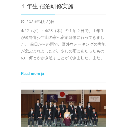
１年生 宿泊研修実施
2026年4月23日
4/22（水）～4/23（木）の１泊２日で、１年生
が滝野青少年山の家へ宿泊研修に行ってきまし
た。 前日からの雨で、野外ウォーキングの実施
が危ぶまれましたが、少しの雨にあたったもの
の、何とか歩き通すことができました。また、
…
Read more