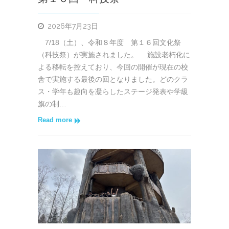
2026年7月23日
7/18（土）、令和８年度 第１６回文化祭
（科技祭）が実施されました。 施設老朽化に
よる移転を控えており、今回の開催が現在の校
舎で実施する最後の回となりました。どのクラ
ス・学年も趣向を凝らしたステージ発表や学級
旗の制…
Read more